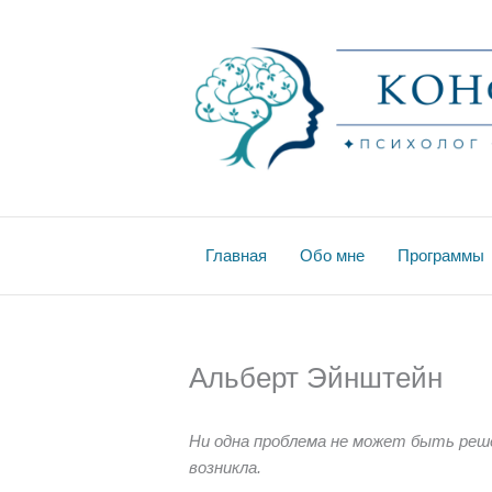
Перейти
к
содержимому
Главная
Обо мне
Программы
Альберт Эйнштейн
Ни одна проблема не может быть реше
возникла.