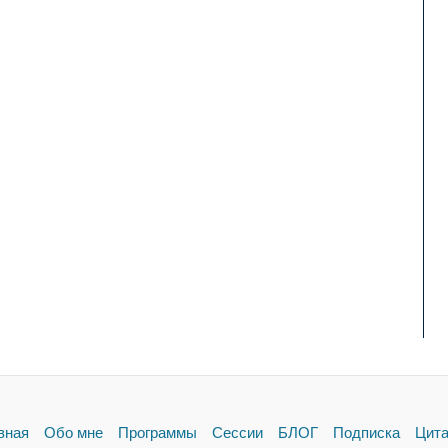
вная
Обо мне
Программы
Сессии
БЛОГ
Подписка
Цит