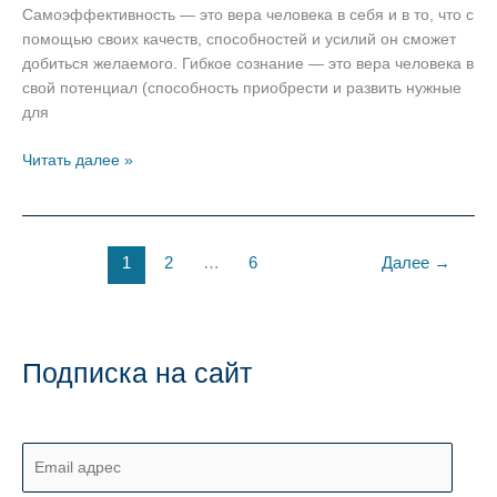
Самоэффективность — это вера человека в себя и в то, что с
помощью своих качеств, способностей и усилий он сможет
добиться желаемого. Гибкое сознание — это вера человека в
свой потенциал (способность приобрести и развить нужные
для
Самоэффективность
Читать далее »
и
гибкое
сознание
1
2
…
6
Далее
→
Подписка на сайт
E
m