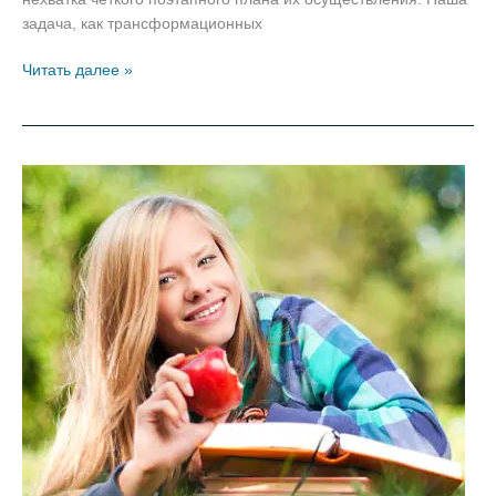
задача, как трансформационных
Путь
Читать далее »
к
успеху:
14
психологических
препятствий