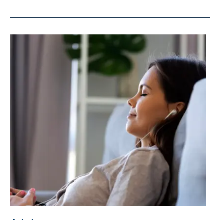
год,
новая
жизнь