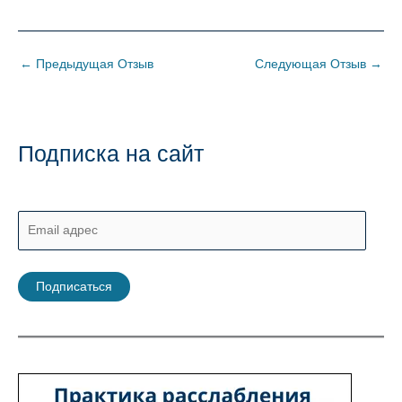
←
Предыдущая Отзыв
Следующая Отзыв
→
Подписка на сайт
E
m
a
Подписаться
i
l
а
д
р