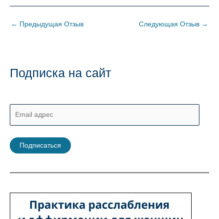
←
Предыдущая Отзыв
Следующая Отзыв
→
Подписка на сайт
E
m
a
Подписаться
i
l
а
д
р
е