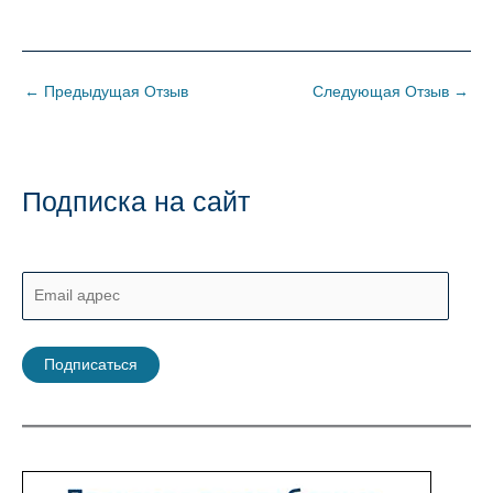
←
Предыдущая Отзыв
Следующая Отзыв
→
Подписка на сайт
E
m
a
Подписаться
i
l
а
д