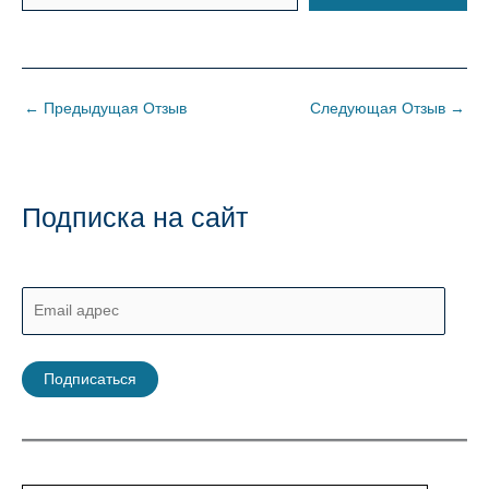
←
Предыдущая Отзыв
Следующая Отзыв
→
Подписка на сайт
E
m
a
Подписаться
i
l
а
д