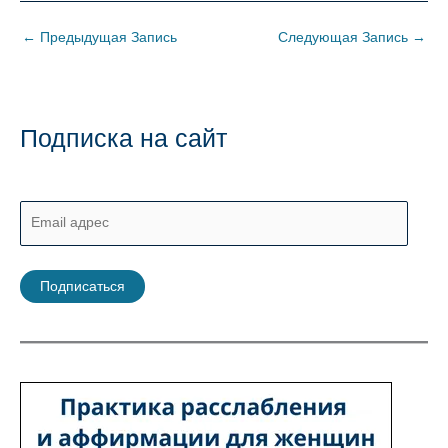
←
Предыдущая Запись
Следующая Запись
→
Подписка на сайт
E
m
a
Подписаться
i
l
а
д
р
е