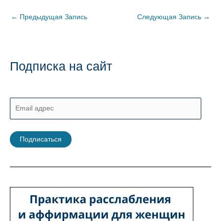
←
Предыдущая Запись
Следующая Запись
→
Подписка на сайт
E
m
a
Подписаться
i
l
а
д
р
е