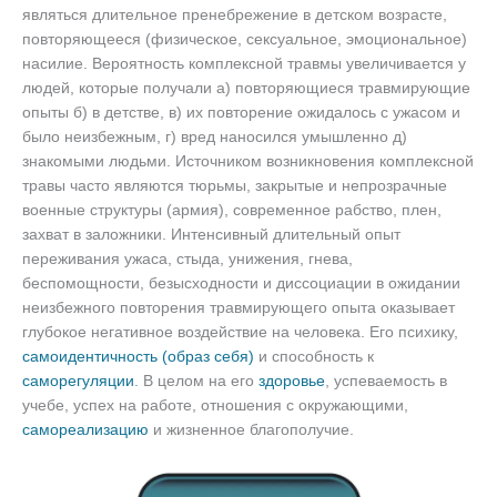
являться длительное пренебрежение в детском возрасте,
повторяющееся (физическое, сексуальное, эмоциональное)
насилие. Вероятность комплексной травмы увеличивается у
людей, которые получали а) повторяющиеся травмирующие
опыты б) в детстве, в) их повторение ожидалось с ужасом и
было неизбежным, г) вред наносился умышленно д)
знакомыми людьми. Источником возникновения комплексной
травы часто являются тюрьмы, закрытые и непрозрачные
военные структуры (армия), современное рабство, плен,
захват в заложники. Интенсивный длительный опыт
переживания ужаса, стыда, унижения, гнева,
беспомощности, безысходности и диссоциации в ожидании
неизбежного повторения травмирующего опыта оказывает
глубокое негативное воздействие на человека. Его психику,
самоидентичность (образ себя)
и способность к
саморегуляции
. В целом на его
здоровье
, успеваемость в
учебе, успех на работе, отношения с окружающими,
самореализацию
и жизненное благополучие.