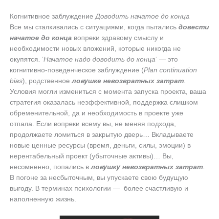
Когнитивное заблуждение
Доводить начатое до конца
Все мы сталкивались с ситуациями, когда пытались
довести
начатое до конца
вопреки здравому смыслу и
необходимости новых вложений, которые никогда не
окупятся. ‘
Начатое надо доводить до конца
‘ — это
когнитивно-поведенческое заблуждение (
Plan continuation
bias
), родственное
ловушке невозвратных затрат
.
Условия могли измениться с момента запуска проекта, ваша
стратегия оказалась неэффективной, поддержка слишком
обременительной, да и необходимость в проекте уже
отпала. Если вопреки всему вы, не меняя подхода,
продолжаете ломиться в закрытую дверь… Вкладываете
новые ценные ресурсы (время, деньги, силы, эмоции) в
нерентабельный проект (убыточные активы)… Вы,
несомненно, попались в
ловушку невозвратных затрат
.
В погоне за несбыточным, вы упускаете свою будущую
выгоду. В терминах психологии — более счастливую и
наполненную жизнь.