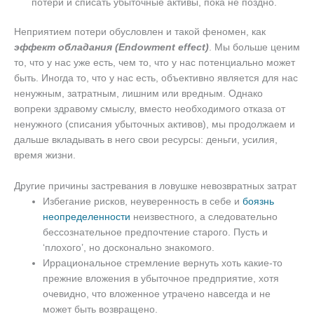
потери и списать убыточные активы, пока не поздно.
Неприятием потери обусловлен и такой феномен, как
эффект обладания (Endowment effect)
. Мы больше ценим
то, что у нас уже есть, чем то, что у нас потенциально может
быть. Иногда то, что у нас есть, объективно является для нас
ненужным, затратным, лишним или вредным. Однако
вопреки здравому смыслу, вместо необходимого отказа от
ненужного (списания убыточных активов), мы продолжаем и
дальше вкладывать в него свои ресурсы: деньги, усилия,
время жизни.
Другие причины застревания в ловушке невозвратных затрат
Избегание рисков, неуверенность в себе и
боязнь
неопределенности
неизвестного, а следовательно
бессознательное предпочтение старого. Пусть и
‘плохого’, но досконально знакомого.
Иррациональное стремление вернуть хоть какие-то
прежние вложения в убыточное предприятие, хотя
очевидно, что вложенное утрачено навсегда и не
может быть возвращено.