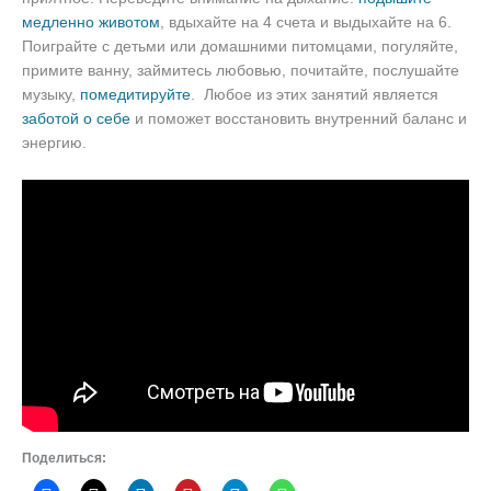
медленно животом
, вдыхайте на 4 счета и выдыхайте на 6.
Поиграйте с детьми или домашними питомцами, погуляйте,
примите ванну, займитесь любовью, почитайте, послушайте
музыку,
помедитируйте
. Любое из этих занятий является
заботой о себе
и поможет восстановить внутренний баланс и
энергию.
Поделиться: