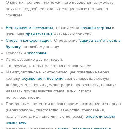
О многих проявлениях токсичного поведения вы можете
почитать подробнее в наших специальных статьях по
ссылкам.
Негативизм и пессимизм
, хроническая
позиция жертвы
и
излишняя
драматизация
жизненных событий.
Споры и конфронтация
. Стремление
‘задираться’ и ‘лезть в
бутылку’
по любому поводу.
Грубость и
злословие
.
Использование других людей.
Т.н. друзья, которых расстраивает ваш успех.
Манипулятивное и контролирующее поведение через
критику,
осуждение и поучения
, заносчивость, ложную
добродетельность и демонстрацию праведности, попытки
навязать другим чувства стыда, вины, страха,
неполноценности.
Постоянные претензии на ваше время, внимание и энергию
(через жалобы, хвастовство, занудство, требования,
навязчивость, излишне личные вопросы),
энергетический
вампиризм
.