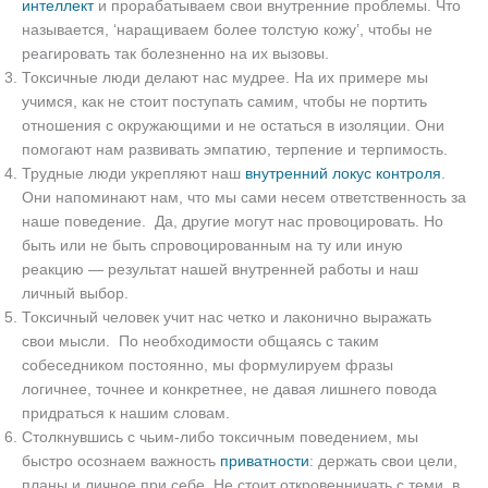
интеллект
и прорабатываем свои внутренние проблемы. Что
называется, ‘наращиваем более толстую кожу’, чтобы не
реагировать так болезненно на их вызовы.
Токсичные люди делают нас мудрее. На их примере мы
учимся, как не стоит поступать самим, чтобы не портить
отношения с окружающими и не остаться в изоляции. Они
помогают нам развивать эмпатию, терпение и терпимость.
Трудные люди укрепляют наш
внутренний локус контроля
.
Они напоминают нам, что мы сами несем ответственность за
наше поведение. Да, другие могут нас провоцировать. Но
быть или не быть спровоцированным на ту или иную
реакцию — результат нашей внутренней работы и наш
личный выбор.
Токсичный человек учит нас четко и лаконично выражать
свои мысли. По необходимости общаясь с таким
собеседником постоянно, мы формулируем фразы
логичнее, точнее и конкретнее, не давая лишнего повода
придраться к нашим словам.
Столкнувшись с чьим-либо токсичным поведением, мы
быстро осознаем важность
приватности
: держать свои цели,
планы и личное при себе. Не стоит откровенничать с теми, в