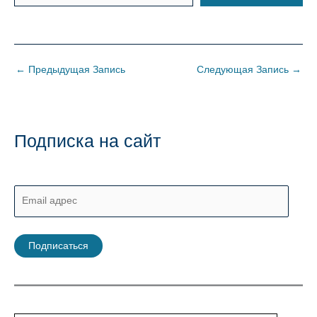
←
Предыдущая Запись
Следующая Запись
→
Подписка на сайт
E
m
a
Подписаться
i
l
а
д