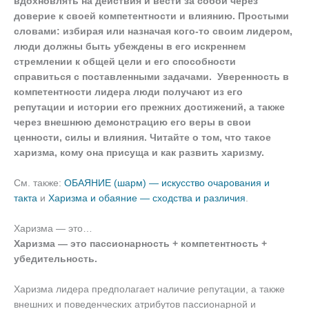
вдохновлять на действия и вести за собой через
доверие к своей компетентности и влиянию. Простыми
словами: избирая или назначая кого-то своим лидером,
люди должны быть убеждены в его искреннем
стремлении к общей цели и его способности
справиться с поставленными задачами. Уверенность в
компетентности лидера люди получают из его
репутации и истории его прежних достижений, а также
через внешнюю демонстрацию его веры в свои
ценности, силы и влияния. Читайте о том, что такое
харизма, кому она присуща и как развить харизму.
См. также:
ОБАЯНИЕ (шарм) — искусство очарования и
такта
и
Харизма и обаяние — сходства и различия
.
Харизма — это…
Харизма — это пассионарность + компетентность +
убедительность.
Харизма лидера предполагает наличие репутации, а также
внешних и поведенческих атрибутов пассионарной и