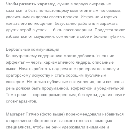
Чтобы
развить харизму
, лучше в первую очередь не
казаться, а быть по-настоящему компетентным человеком,
увлеченным лидером своего проекта. Искренне и горячо
желать его воплощения, безустанно работать и заражать
других верой в успех — быть пассионарным. Придется также
избавиться от смущения, сомнений в себе и боязни публики.
Вербальные коммуникации
Ко внутреннему содержанию можно добавить ‘внешние
эффекты’ — черты харизматичного лидера, описанные
выше. Начать работать над речью с тренером по голосу и
ораторскому искусству и стать хорошим публичным
спикером. Не только публичные выступления, но и вся ваша
речь должна быть продуманной, эффектной и убедительной.
Темп речи — хорошо размеренным, без суеты, долгих пауз и
слов-паразитов.
Маргарет Тэтчер (фото выше) порекомендовали избавиться
от крикливых обертонов и высокого голоса с помощью
специалиста, чтобы ее речи удерживали внимание и