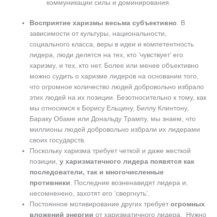
коммуникации силы и доминирования.
Восприятие харизмы весьма субъективно
. В
зависимости от культуры, национальности,
социального класса, веры в идеи и компетентность
лидера, люди делятся на тех, кто ‘чувствует’ его
харизму, и тех, кто нет. Более или менее объективно
можно судить о харизме лидеров на основании того,
что огромное количество людей добровольно избрало
этих людей на их позиции. Безотносительно к тому, как
мы относимся к Борису Ельцину, Биллу Клинтону,
Бараку Обаме или Дональду Трампу, мы знаем, что
миллионы людей добровольно избрали их лидерами
своих государств.
Поскольку харизма требует четкой и даже жесткой
позиции,
у харизматичного лидера появятся как
последователи, так и многочисленные
противники
. Последние возненавидят лидера и,
несомненено, захотят его ‘свергнуть’.
Постоянное мотивирование других требует
огромных
вложений энергии
от харизматичного лидера. Нужно