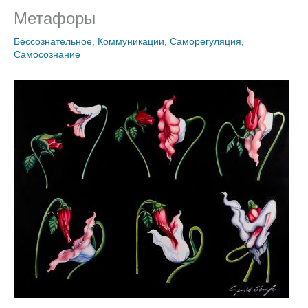
Метафоры
Бессознательное
,
Коммуникации
,
Саморегуляция
,
Самосознание