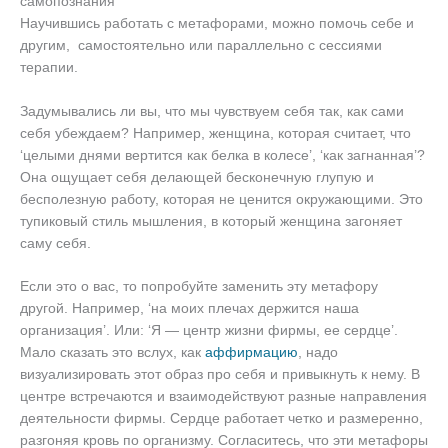
самопознания
Научившись работать с метафорами, можно помочь себе и
другим, самостоятельно или параллельно с сессиями
терапии.
Задумывались ли вы, что мы чувствуем себя так, как сами
себя убеждаем? Например, женщина, которая считает, что
‘целыми днями вертится как белка в колесе’, ‘как загнанная’?
Она ощущает себя делающей бесконечную глупую и
бесполезную работу, которая не ценится окружающими. Это
тупиковый стиль мышления, в который женщина загоняет
саму себя.
Если это о вас, то попробуйте заменить эту метафору
другой. Например, ‘на моих плечах держится наша
организация’. Или: ‘Я — центр жизни фирмы, ее сердце’.
Мало сказать это вслух, как
аффирмацию
, надо
визуализировать этот образ про себя и привыкнуть к нему. В
центре встречаются и взаимодействуют разные направления
деятельности фирмы. Сердце работает четко и размеренно,
разгоняя кровь по организму. Согласитесь, что эти метафоры