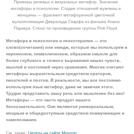
Примеры речевых и визуальных метафор. Значение
метафоры в психологии. Стадии отношений мужчины и
женщины — фрагмент метафоричной цветочной
мультипликации Джеральда Скарфа из фильма Алана
Паркера ‘Стена’ по произведению группы Pink Floyd.
Метафора в психологии и психотерапии — это
слово(сочетание) или имидж, которые мы используем в
переносном, символическом, образном смысле для
более глубокого и точного выражения наших чувств,
мыслей и состояний через сравнение. Многие считают
метафоры выразительным средством ораторов,
писателей и поэтов. В реальности, мы все постоянно
используем язык метафор, даже не замечая этого.
Трудно представить нашу речь или мышление без них!
Метафоры — это часто продукт нашего
бессознательного. Они являются универсальным,
мощным и общедоступным средством коммуникации и
самопознания.
См. также:
Цитаты на сайте Ментор
.