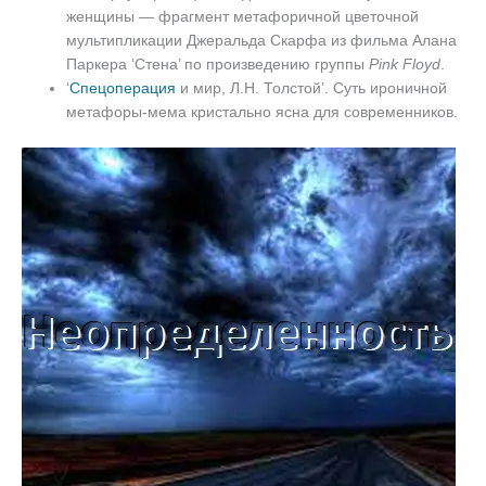
женщины — фрагмент метафоричной цветочной
мультипликации Джеральда Скарфа из фильма Алана
Паркера ‘Стена’ по произведению группы
Pink Floyd
.
‘
Спецоперация
и мир, Л.Н. Толстой’. Суть ироничной
метафоры-мема кристально ясна для современников.