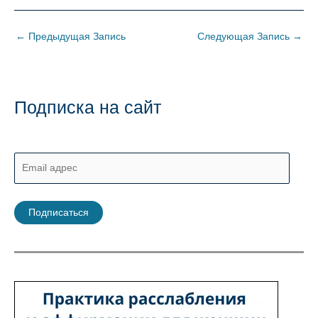
←
Предыдущая Запись
Следующая Запись
→
Подписка на сайт
E
m
a
Подписаться
i
l
а
д
р
е