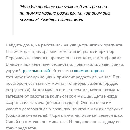
‘Ни одна проблема не может быть решена
на том же уровне сознания, на котором она
возникла’. Альберт Эйнштейн.
Найдите дома, на работе или на улице три любых предмета.
Возьмем для примера мяч, комнатный цветок и принтер.
Перечислите качества предметов, возможно, с метафорами.
В нашем примере: мяч резиновый, прыгучий, круглый, синий,
упругий,
резильентный
. Игра в мяч
снимает стресс
,
тренирует координацию и приносит радость движения. При
неосторожности мячом можно что-нибудь разбить (орудие
разрушения). Катая мяч по стене плечами, можно размять
затекшие от работы за компьютером мышцы. Дети иногда
ссорятся из-за мяча (яблоко раздора). Однако если им
удается договориться о правилах, то игра в мяч их подружит
(общий знаменатель). Форма мяча напоминает земной шар.
Синий цвет мяча напоминает…. И так далее по каждому из
трех предметов.