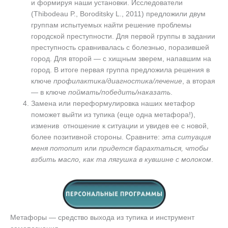
и формируя наши установки. Исследователи
(Thibodeau P., Boroditsky L., 2011) предложили двум
группам испытуемых найти решение проблемы
городской преступности. Для первой группы в задании
преступность сравнивалась с болезнью, поразившей
город. Для второй — с хищным зверем, напавшим на
город. В итоге первая группа предложила решения в
ключе
профилактика/диагностика/лечение
, а вторая
— в ключе
поймать/победить/наказать
.
Замена или переформулировка наших метафор
поможет выйти из тупика (еще одна метафора!),
изменив отношение к ситуации и увидев ее с новой,
более позитивной стороны. Сравните:
эта ситуация
меня потопит
или
придется барахтаться, чтобы
взбить масло, как та лягушка в кувшине с молоком
.
Метафоры — средство выхода из тупика и инструмент