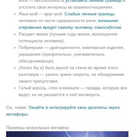
ноги — неспособность
установить личные границы
и
отстоять свои интересы во взаимоотношениях.
Язык мой — враг мой.
Слабые личные границы
человека по части сдержанности речи;
излишние
откровения вредят самому человеку
,
самосаботаж
.
Расцвет жизни (лучшие годы жизни, воплощение
потенциала человека).
Побрякушки — драгоценности, ювелирные изделия,
украшения (презрительно, уничижительно,
обесценивающе).
(Хотел бы я) быть мухой на стене во время этого
разговора — узнать чужие секреты, не обнаруживая
своего присутствия.
Голый король, слон в комнате — правда, которую все
видят, но не решаются о ней заговорить.
См. также:
Узнайте и интегрируйте свои архетипы через
метафоры
.
Примеры визуальных метафор