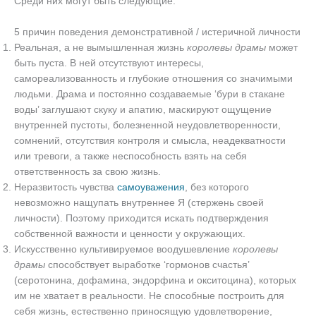
Среди них могут быть следующие:
5 причин поведения демонстративной / истеричной личности
Реальная, а не вымышленная жизнь
королевы драмы
может
быть пуста. В ней отсутствуют интересы,
самореализованность и глубокие отношения со значимыми
людьми. Драма и постоянно создаваемые ‘бури в стакане
воды’ заглушают скуку и апатию, маскируют ощущение
внутренней пустоты, болезненной неудовлетворенности,
сомнений, отсутствия контроля и смысла, неадекватности
или тревоги, а также неспособность взять на себя
ответственность за свою жизнь.
Неразвитость чувства
самоуважения
, без которого
невозможно нащупать внутреннее Я (стержень своей
личности). Поэтому приходится искать подтверждения
собственной важности и ценности у окружающих.
Искусственно культивируемое воодушевление
королевы
драмы
способствует выработке ‘гормонов счастья’
(серотонина, дофамина, эндорфина и окситоцина), которых
им не хватает в реальности. Не способные построить для
себя жизнь, естественно приносящую удовлетворение,