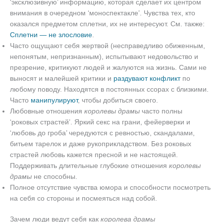
‘эксклюзивную’ информацию, которая сделает их центром
внимания в очередном ‘моноспектакле’. Чувства тех, кто
оказался предметом сплетни, их не интересуют. См. также:
Сплетни — не злословие
.
Часто ощущают себя жертвой (несправедливо обиженным,
непонятым, непризнанным), испытывают недовольство и
презрение, критикуют людей и жалуются на жизнь. Сами не
выносят и малейшей критики и
раздувают конфликт
по
любому поводу. Находятся в постоянных ссорах с близкими.
Часто
манипулируют
, чтобы добиться своего.
Любовные отношения
королевы драмы
часто полны
‘роковых страстей’. Яркий секс на грани, фейерверки и
‘любовь до гроба’ чередуются с ревностью, скандалами,
битьем тарелок и даже рукоприкладством. Без роковых
страстей любовь кажется пресной и не настоящей.
Поддерживать длительные глубокие отношения
королевы
драмы
не способны.
Полное отсутствие чувства юмора и способности посмотреть
на себя со стороны и посмеяться над собой.
Зачем люди ведут себя как
королева драмы