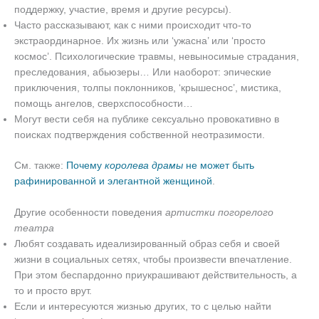
поддержку, участие, время и другие ресурсы).
Часто рассказывают, как с ними происходит что-то
экстраординарное. Их жизнь или ‘ужасна’ или ‘просто
космос’. Психологические травмы, невыносимые страдания,
преследования, абьюзеры… Или наоборот: эпические
приключения, толпы поклонников, ‘крышеснос’, мистика,
помощь ангелов, сверхспособности…
Могут вести себя на публике сексуально провокативно в
поисках подтверждения собственной неотразимости.
См. также:
Почему
королева драмы
не может быть
рафинированной и элегантной женщиной
.
Другие особенности поведения
артистки погорелого
театра
Любят создавать идеализированный образ себя и своей
жизни в социальных сетях, чтобы произвести впечатление.
При этом беспардонно приукрашивают действительность, а
то и просто врут.
Если и интересуются жизнью других, то с целью найти