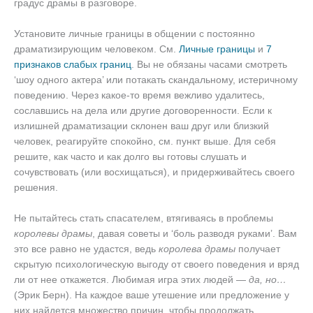
градус драмы в разговоре.
Установите личные границы в общении с постоянно
драматизирующим человеком. См.
Личные границы
и
7
признаков слабых границ
. Вы не обязаны часами смотреть
‘шоу одного актера’ или потакать скандальному, истеричному
поведению. Через какое-то время вежливо удалитесь,
сославшись на дела или другие договоренности. Если к
излишней драматизации склонен ваш друг или близкий
человек, реагируйте спокойно, см. пункт выше. Для себя
решите, как часто и как долго вы готовы слушать и
сочувствовать (или восхищаться), и придерживайтесь своего
решения.
Не пытайтесь стать спасателем, втягиваясь в проблемы
королевы драмы
, давая советы и ‘боль разводя руками’. Вам
это все равно не удастся, ведь
королева драмы
получает
скрытую психологическую выгоду от своего поведения и вряд
ли от нее откажется. Любимая игра этих людей —
да, но…
(Эрик Берн). На каждое ваше утешение или предложение у
них найдется множество причин, чтобы продолжать