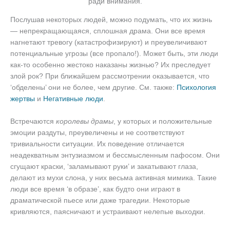
ради внимания.
Послушав некоторых людей, можно подумать, что их жизнь
— непрекращающаяся, сплошная драма. Они все время
нагнетают тревогу (катастрофизируют) и преувеличивают
потенциальные угрозы (все пропало!). Может быть, эти люди
как-то особенно жестоко наказаны жизнью? Их преследует
злой рок? При ближайшем рассмотрении оказывается, что
‘обделены’ они не более, чем другие. См. также:
Психология
жертвы
и
Негативные люди
.
Встречаются
королевы драмы
, у которых и положительные
эмоции раздуты, преувеличены и не соответствуют
тривиальности ситуации. Их поведение отличается
неадекватным энтузиазмом и бессмысленным пафосом. Они
сгущают краски, ‘заламывают руки’ и закатывают глаза,
делают из мухи слона, у них весьма активная мимика. Такие
люди все время ‘в образе’, как будто они играют в
драматической пьесе или даже трагедии. Некоторые
кривляются, паясничают и устраивают нелепые выходки.