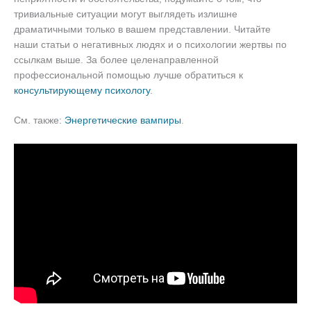
тривиальные ситуации могут выглядеть излишне
драматичными только в вашем представлении. Читайте
наши статьи о негативных людях и о психологии жертвы по
ссылкам выше. За более целенаправленной
профессиональной помощью лучше обратиться к
консультирующему психологу
.
См. также:
Энергетические вампиры
.